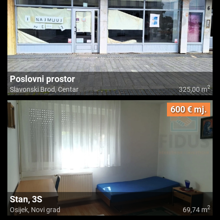
Poslovni prostor
2
Slavonski Brod, Centar
325,00 m
600 € mj.
Stan, 3S
2
Osijek, Novi grad
69,74 m