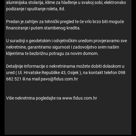
aluminijska stolarija, klime za hlađenje u svakoj sobi, elektronsko
podizanje i spuštanje roleta, itd.
Predan je zahtjev za tehnički pregled te će vrlo brzo biti moguće
financiranje i putem stambenog kredita.
U suradnji s geodetskim i odvjetničkim uredom provjeravamo sve
nekretnine, garantiramo sigurnost i zadovoljstvo svim našim
klijentima te bezbrižnu potragu za novim domom.
Detaljnije informacije o nekretninama možete dobiti dolaskom u
ured ( Ul. Hrvatske Republike 43, Osijek ), na kontakt telefon 098
682 521 ili na mail pavo@fidus.com.hr
Više nekretnina pogledajte na www.fidus.com.hr