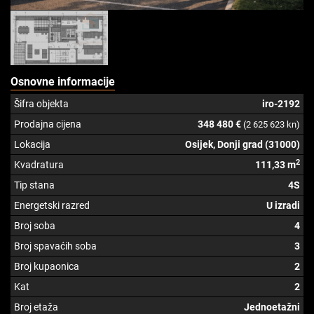
Osnovne informacije
Šifra objekta
iro-2192
Prodajna cijena
348 480 €
(2 625 623 kn)
Lokacija
Osijek, Donji grad (31000)
2
Kvadratura
111,33 m
Tip stana
4S
Energetski razred
U izradi
Broj soba
4
Broj spavaćih soba
3
Broj kupaonica
2
Kat
2
Broj etaža
Jednoetažni