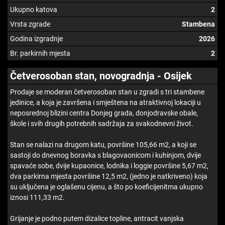
Ukupno katova
2
Vrsta zgrade
Stambena
Godina izgradnje
2026
Br. parkirnih mjesta
2
Četverosoban stan, novogradnja - Osijek
Prodaje se moderan četverosoban stan u zgradi s tri stambene
jedinice, a koja je završena i smještena na atraktivnoj lokaciji u
neposrednoj blizini centra Donjeg grada, donjodravske obale,
škole i svih drugih potrebnih sadržaja za svakodnevni život.
Stan se nalazi na drugom katu, površine 105,66 m2, a koji se
sastoji do dnevnog boravka s blagovaonicom i kuhinjom, dvije
spavaće sobe, dvije kupaonice, lodnika i loggie površine 5,67 m2,
dva parkirna mjesta površine 12,5 m2, (jedno je natkriveno) koja
su uključena je oglašenu cijenu, a što po koeficijenitma ukupno
iznosi 111,33 m2.
Grijanje je podno putem dizalice topline, antracit vanjska