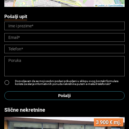
Leaflet
|
©
OpenStreetMap
Pošalji upit
Dozvoljavam da se moji osobni podaci prikupljeni u sklopu ovog kontakt formulara
koriste za slanje informativnih ponuda nekretnina putem e-maila ili telefonski*
Pošalji
Slične nekretnine
3 900 € mj.