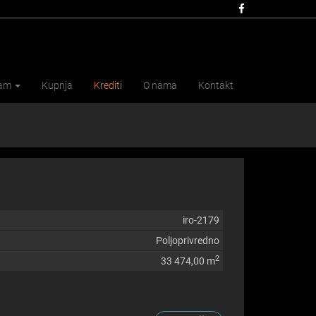
jam
Kupnja
Krediti
O nama
Kontakt
iro-2179
Poljoprivredno
2
33 474,00 m