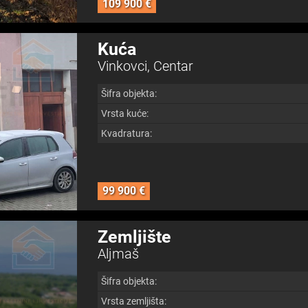
109 900 €
Kuća
Vinkovci, Centar
Šifra objekta:
Vrsta kuće:
Kvadratura:
99 900 €
Zemljište
Aljmaš
Šifra objekta:
Vrsta zemljišta: