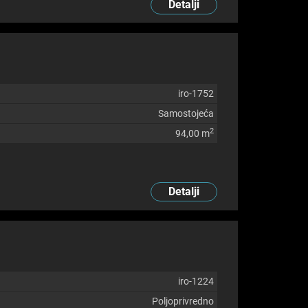
Detalji
iro-1752
Samostojeća
2
94,00 m
Detalji
iro-1224
Poljoprivredno