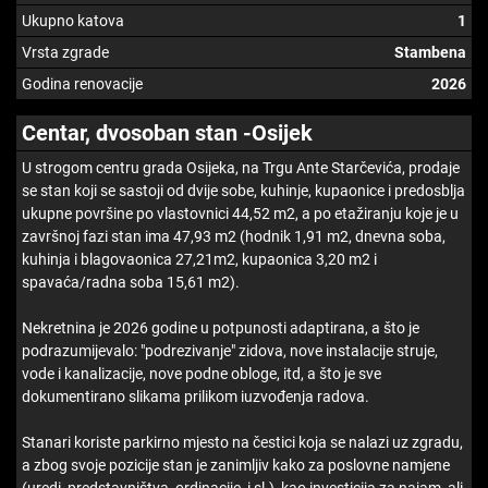
Ukupno katova
1
Vrsta zgrade
Stambena
Godina renovacije
2026
Centar, dvosoban stan -Osijek
U strogom centru grada Osijeka, na Trgu Ante Starčevića, prodaje
se stan koji se sastoji od dvije sobe, kuhinje, kupaonice i predosblja
ukupne površine po vlastovnici 44,52 m2, a po etažiranju koje je u
završnoj fazi stan ima 47,93 m2 (hodnik 1,91 m2, dnevna soba,
kuhinja i blagovaonica 27,21m2, kupaonica 3,20 m2 i
spavaća/radna soba 15,61 m2).
Nekretnina je 2026 godine u potpunosti adaptirana, a što je
podrazumijevalo: "podrezivanje" zidova, nove instalacije struje,
vode i kanalizacije, nove podne obloge, itd, a što je sve
dokumentirano slikama prilikom iuzvođenja radova.
Stanari koriste parkirno mjesto na čestici koja se nalazi uz zgradu,
a zbog svoje pozicije stan je zanimljiv kako za poslovne namjene