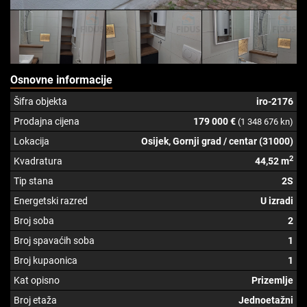
Osnovne informacije
Šifra objekta
iro-2176
Prodajna cijena
179 000 €
(1 348 676 kn)
Lokacija
Osijek, Gornji grad / centar (31000)
2
Kvadratura
44,52 m
Tip stana
2S
Energetski razred
U izradi
Broj soba
2
Broj spavaćih soba
1
Broj kupaonica
1
Kat opisno
Prizemlje
Broj etaža
Jednoetažni