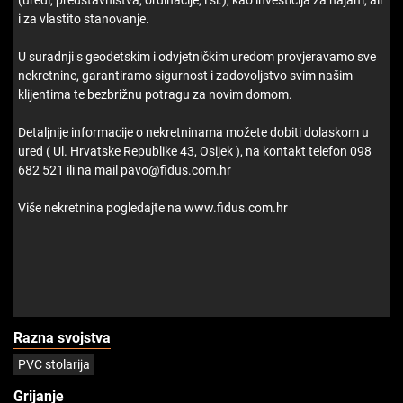
(uredi, predstavništva, ordinacije, i sl.), kao investicija za najam, ali
i za vlastito stanovanje.
U suradnji s geodetskim i odvjetničkim uredom provjeravamo sve
nekretnine, garantiramo sigurnost i zadovoljstvo svim našim
klijentima te bezbrižnu potragu za novim domom.
Detaljnije informacije o nekretninama možete dobiti dolaskom u
ured ( Ul. Hrvatske Republike 43, Osijek ), na kontakt telefon 098
682 521 ili na mail pavo@fidus.com.hr
Više nekretnina pogledajte na www.fidus.com.hr
Razna svojstva
PVC stolarija
Grijanje