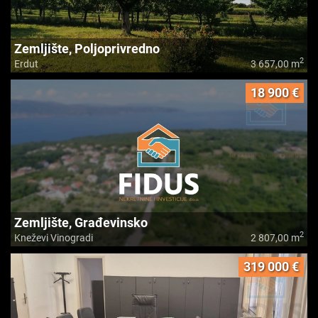
Zemljište, Poljoprivredno
2
Erdut
3 657,00 m
18 900 €
Zemljište, Građevinsko
2
Kneževi Vinogradi
2 807,00 m
319 000 €