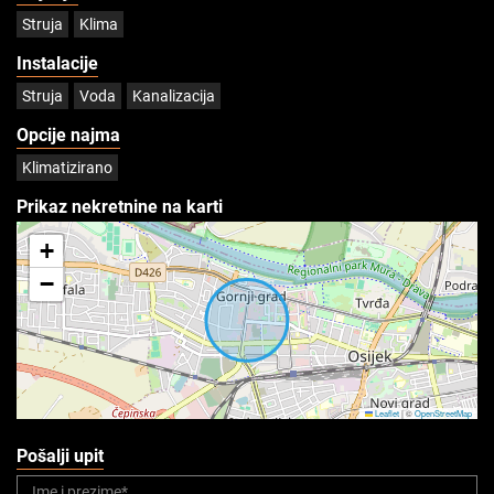
Struja
Klima
Instalacije
Struja
Voda
Kanalizacija
Opcije najma
Klimatizirano
Prikaz nekretnine na karti
+
−
Leaflet
|
©
OpenStreetMap
Pošalji upit