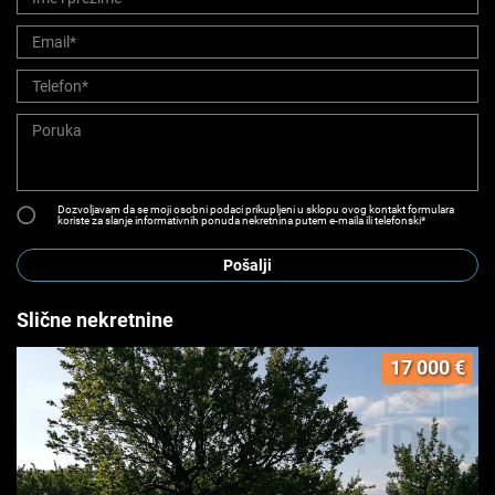
Dozvoljavam da se moji osobni podaci prikupljeni u sklopu ovog kontakt formulara
koriste za slanje informativnih ponuda nekretnina putem e-maila ili telefonski*
Pošalji
Slične nekretnine
17 000 €