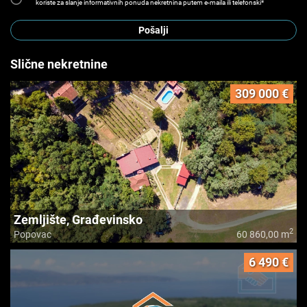
koriste za slanje informativnih ponuda nekretnina putem e-maila ili telefonski*
Pošalji
Slične nekretnine
309 000 €
Zemljište, Građevinsko
2
Popovac
60 860,00 m
6 490 €