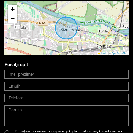
+
−
Leaflet
|
©
OpenStreetMap
Pošalji upit
Dozvoljavam da se moji osobni podaci prikupljeni u sklopu ovog kontakt formulara