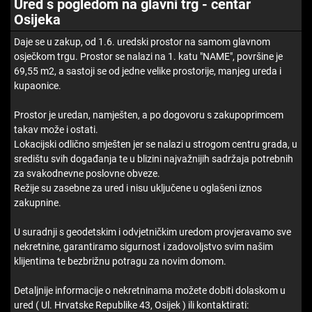
Ured s pogledom na glavni trg - centar
Osijeka
Daje se u zakup, od 1.6. uredski prostor na samom glavnom
osječkom trgu. Prostor se nalazi na 1. katu "NAME", površine je
69,55 m2, a sastoji se od jedne velike prostorije, manjeg ureda i
kupaonice.
Prostor je uredan, namješten, a po dogovoru s zakupoprimcem
takav može i ostati.
Lokacijski odlično smješten jer se nalazi u strogom centru grada, u
središtu svih događanja te u blizini najvažnijih sadržaja potrebnih
za svakodnevne poslovne obveze.
Režije su zasebne za ured i nisu uključene u oglašeni iznos
zakupnine.
U suradnji s geodetskim i odvjetničkim uredom provjeravamo sve
nekretnine, garantiramo sigurnost i zadovoljstvo svim našim
klijentima te bezbrižnu potragu za novim domom.
Detaljnije informacije o nekretninama možete dobiti dolaskom u
ured ( Ul. Hrvatske Republike 43, Osijek ) ili kontaktirati: