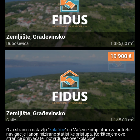
Zemljište, Građevinsko
2
Duboševica
1 385,00 m
19 900 €
Zemljište, Građevinsko
2
Gajić
1 145,00 m
Ova stranica ostavlja "
kolačiće
" na Vašem kompjutoru za potrebe
navigacije i anonimizirane statistike pristupa. Korištenjem ove
stranice prihvaćate i potvrđujete ove "kolačiće".