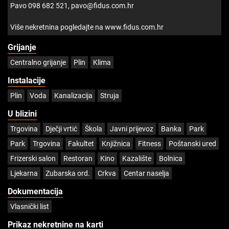
Pavo 098 682 521, pavo@fidus.com.hr
Više nekretnina pogledajte na www.fidus.com.hr
Grijanje
Centralno grijanje
Plin
Klima
Instalacije
Plin
Voda
Kanalizacija
Struja
U blizini
Trgovina
Dječji vrtić
Škola
Javni prijevoz
Banka
Park
Park
Trgovina
Fakultet
Knjižnica
Fitness
Poštanski ured
Frizerski salon
Restoran
Kino
Kazalište
Bolnica
Ljekarna
Zubarska ord.
Crkva
Centar naselja
Dokumentacija
Vlasnički list
Prikaz nekretnine na karti