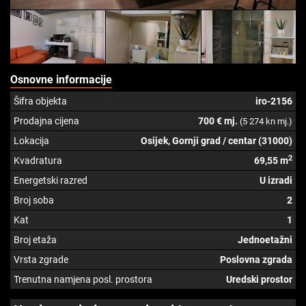
Osnovne informacije
Šifra objekta
iro-2156
Prodajna cijena
700 € mj.
(5 274 kn mj.)
Lokacija
Osijek, Gornji grad / centar (31000)
2
Kvadratura
69,55 m
Energetski razred
U izradi
Broj soba
2
Kat
1
Broj etaža
Jednoetažni
Vrsta zgrade
Poslovna zgrada
Trenutna namjena posl. prostora
Uredski prostor