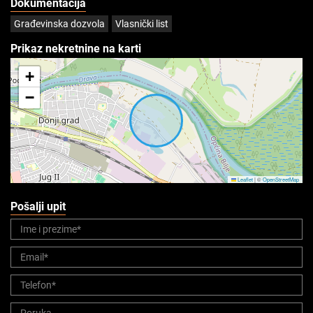
Dokumentacija
Građevinska dozvola
Vlasnički list
Prikaz nekretnine na karti
+
−
Leaflet
|
©
OpenStreetMap
Pošalji upit