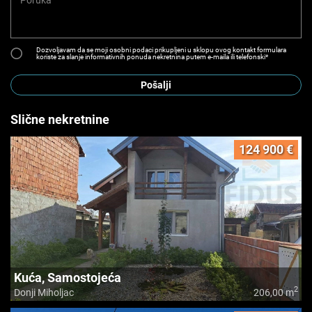
Dozvoljavam da se moji osobni podaci prikupljeni u sklopu ovog kontakt formulara
koriste za slanje informativnih ponuda nekretnina putem e-maila ili telefonski*
Pošalji
Slične nekretnine
124 900 €
Kuća, Samostojeća
2
Donji Miholjac
206,00 m