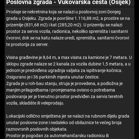
Poslovna zgrada - Vukovarska cesta (Osijek)
Prodaje se nekretnina koja se nalazi u poslovnoj zoni Donjeg
grada u Osijeku. Zgrada je površine 1.116,88 m2, a prostire se na
prizemlje (831,68 m2) i kat (285,20 m2). U prizemlju se nalazi
prostor za servis vozila, radionica, nekoliko spremišta i sanitarni
čvorovi, dok se na katu nalaze uredi, spremišta, sanitarni čvorovi
te prostorija za server.
Visina građevine je 8,64 m, a max visina za kamione je 7 metara. U
sklopu zgrade nalaze se 2 kanala za vozila dubine 1,5 metara, a u
jednom je predviđena ugradnja valjaka za ispitivanje kočnica.
Osigurano je i 36 parkirnih mjesta unutar čestice.
Zgrada je u roh-bau stanju, struja je provedena, a podložna je
manjim prilagodbama i promjenama ovisno o potrebama
poslovanja jer je trenutno prostor predviđen za servis teretnih
vozila, skladište ili veleprodaju.
Lokacijski odlično smještena jer se nalazi na rubnom dijelu grada
unutar poslovne zone i nedaleko od obilaznice te većeg broja
raznovrsnih poslovnih objekata.
Prostor je pogodan za automehaničarsku radionicu ili