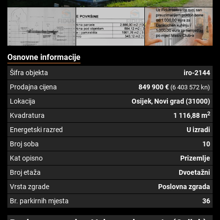
Osnovne informacije
Šifra objekta
iro-2144
Prodajna cijena
849 900 €
(6 403 572 kn)
Lokacija
Osijek, Novi grad (31000)
2
Kvadratura
1 116,88 m
Energetski razred
U izradi
Broj soba
10
Kat opisno
Prizemlje
Broj etaža
Dvoetažni
Vrsta zgrade
Poslovna zgrada
Br. parkirnih mjesta
36