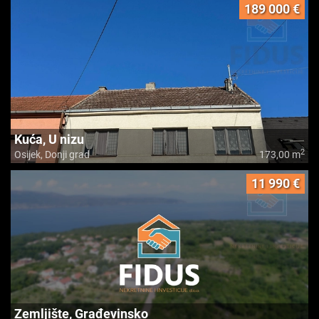
189 000 €
Kuća, U nizu
2
Osijek, Donji grad
173,00 m
11 990 €
Zemljište, Građevinsko