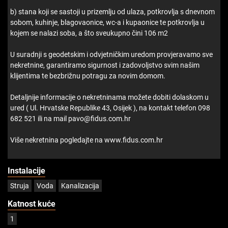
b) stana koji se sastoji u prizemlju od ulaza, potkrovlja s dnevnom
sobom, kuhinje, blagovaonice, wc-a i kupaonice te potkrovlja u
kojem se nalazi soba, a što sveukupno čini 106 m2
U suradnji s geodetskim i odvjetničkim uredom provjeravamo sve
nekretnine, garantiramo sigurnost i zadovoljstvo svim našim
klijentima te bezbrižnu potragu za novim domom.
Detaljnije informacije o nekretninama možete dobiti dolaskom u
ured ( Ul. Hrvatske Republike 43, Osijek ), na kontakt telefon 098
682 521 ili na mail pavo@fidus.com.hr
Više nekretnina pogledajte na www.fidus.com.hr
Instalacije
Struja
Voda
Kanalizacija
Katnost kuće
1