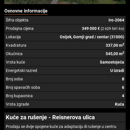
Osnovne informacije
Šifra objekta
iro-2064
Prodajna cijena
349 000 €
(2 629 541 kn)
Lokacija
Osijek, Gornji grad / centar (31000)
2
Kvadratura
337,00 m
2
Okućnica
545,00 m
Vrsta kuće
Samostojeća
Energetski razred
U izradi
Broj soba
8
Broj spavaćih soba
6
Broj kupaonica
4
Vrsta zgrade
Kuća
Kuće za rušenje - Reisnerova ulica
Prodaju se dvije spojene kuće za adaptaciju ili rušenje u centru