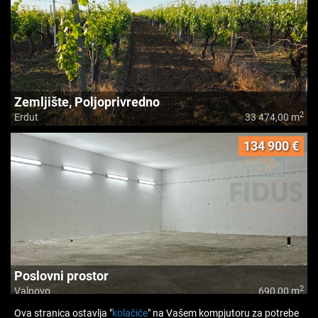
Zemljište, Poljoprivredno
2
Erdut
33 474,00 m
134 900 €
Poslovni prostor
2
Valpovo
690,00 m
Ova stranica ostavlja "
kolačiće
" na Vašem kompjutoru za potrebe