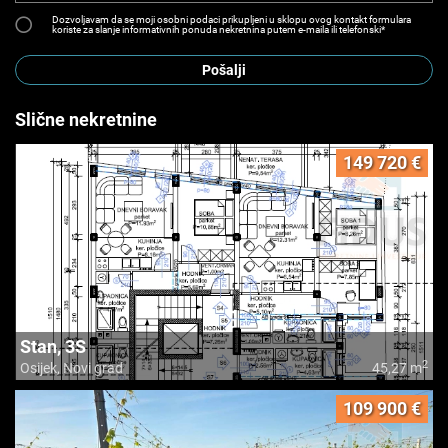
Dozvoljavam da se moji osobni podaci prikupljeni u sklopu ovog kontakt formulara
koriste za slanje informativnih ponuda nekretnina putem e-maila ili telefonski*
Pošalji
Slične nekretnine
149 720 €
Stan, 3S
2
Osijek, Novi grad
45,27 m
109 900 €