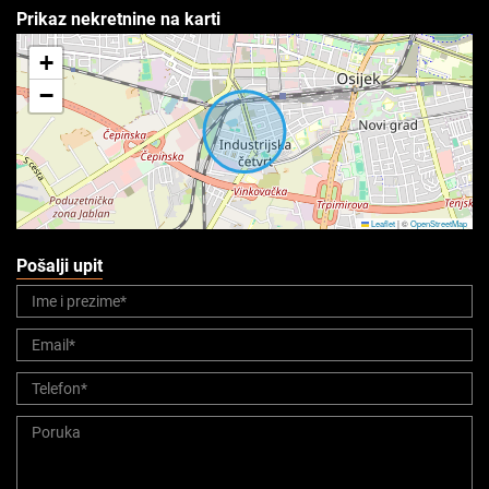
Prikaz nekretnine na karti
+
−
Leaflet
|
©
OpenStreetMap
Pošalji upit