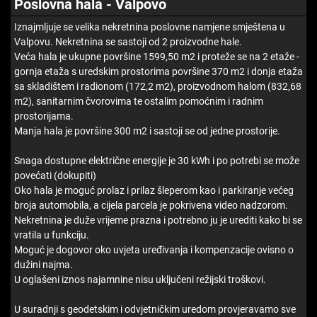
Poslovna hala - Valpovo
Iznajmljuje se velika nekretnina poslovne namjene smještena u
Valpovu. Nekretnina se sastoji od 2 proizvodne hale.
Veća hala je ukupne površine 1599,50 m2 i proteže se na 2 etaže -
gornja etaža s uredskim prostorima površine 370 m2 i donja etaža
sa skladištem i radionom (172,2 m2), proizvodnom halom (832,68
m2), sanitarnim čvorovima te ostalim pomoćnim i radnim
prostorijama.
Manja hala je površine 300 m2 i sastoji se od jedne prostorije.
Snaga dostupne električne energije je 30 kWh i po potrebi se može
povećati (dokupiti)
Oko hala je moguć prolaz i prilaz šleperom kao i parkiranje većeg
broja automobila, a cijela parcela je pokrivena video nadzorom.
Nekretnina je duže vrijeme prazna i potrebno ju je urediti kako bi se
vratila u funkciju.
Moguć je dogovor oko uvjeta uređivanja i kompenzacije ovisno o
dužini najma.
U oglašeni iznos najamnine nisu uključeni režijski troškovi.
U suradnji s geodetskim i odvjetničkim uredom provjeravamo sve