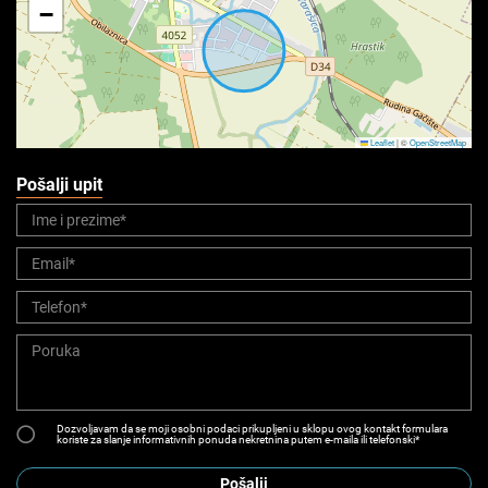
−
Leaflet
|
©
OpenStreetMap
Pošalji upit
Dozvoljavam da se moji osobni podaci prikupljeni u sklopu ovog kontakt formulara
koriste za slanje informativnih ponuda nekretnina putem e-maila ili telefonski*
Pošalji