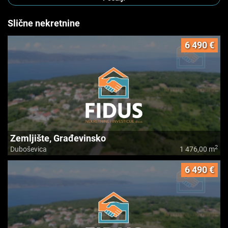
Slične nekretnine
6 490 €
Zemljište, Građevinsko
2
Duboševica
1 476,00 m
6 490 €