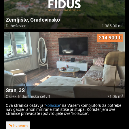
Zemljište, Građevinsko
2
Duboševica
1 385,00 m
214 900 €
Stan, 3S
2
Osijek, Industrijska četvrt
71,06 m
Ova stranica ostavlja "
kolačiće
" na Vašem kompjutoru za potrebe
navigacije i anonimizirane statistike pristupa. Korištenjem ove
stranice prihvaćate i potvrđujete ove "kolačiće".
Prihvaćam
Copyright © 2026 Fidus nekretnine