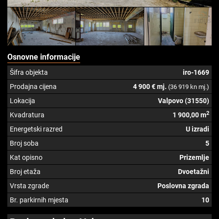
Osnovne informacije
Šifra objekta
iro-1669
Prodajna cijena
4 900 € mj.
(36 919 kn mj.)
Lokacija
Valpovo (31550)
2
Kvadratura
1 900,00 m
Energetski razred
U izradi
Broj soba
5
Kat opisno
Prizemlje
Broj etaža
Dvoetažni
Vrsta zgrade
Poslovna zgrada
Br. parkirnih mjesta
10