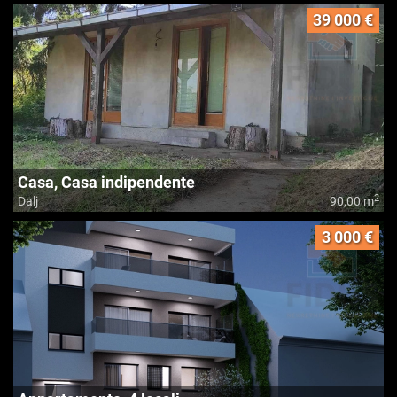
39 000 €
Casa, Casa indipendente
2
Dalj
90,00 m
3 000 €