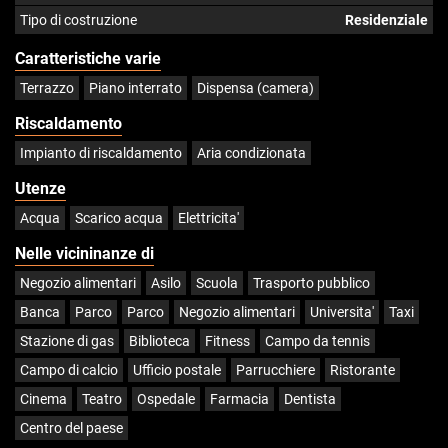
Tipo di costruzione
Residenziale
Caratteristiche varie
Terrazzo
Piano interrato
Dispensa (camera)
Riscaldamento
Impianto di riscaldamento
Aria condizionata
Utenze
Acqua
Scarico acqua
Elettricita'
Nelle vicininanze di
Negozio alimentari
Asilo
Scuola
Trasporto pubblico
Banca
Parco
Parco
Negozio alimentari
Universita'
Taxi
Stazione di gas
Biblioteca
Fitness
Campo da tennis
Campo di calcio
Ufficio postale
Parrucchiere
Ristorante
Cinema
Teatro
Ospedale
Farmacia
Dentista
Centro del paese