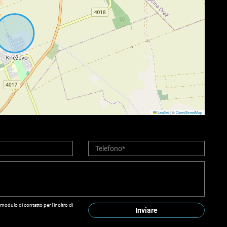
Leaflet
|
©
OpenStreetMap
modulo di contatto per l'inoltro di
Inviare