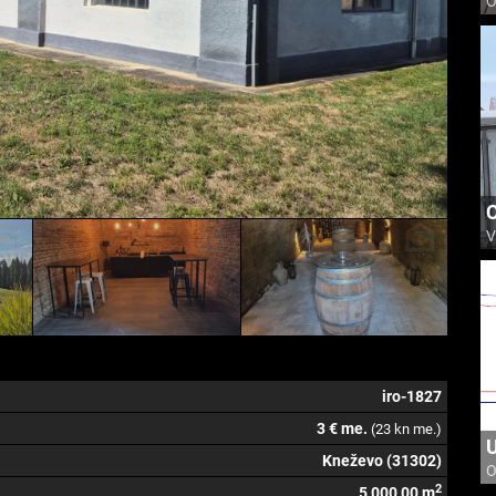
O
C
V
iro-1827
3 € me.
(23 kn me.)
U
Kneževo (31302)
O
2
5 000,00 m