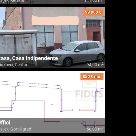
sijek, Retfala
141,00 m
99 900 €
asa, Casa indipendente
2
inkovci, Centar
94,00 m
850 € me.
ffici
2
sijek, Gornji grad
50,00 m