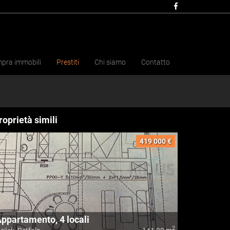
pra immobili
Prestiti
Chi siamo
Contatto
roprietà simili
419 000 €
ppartamento, 4 locali
2