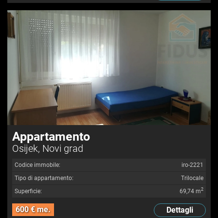
Appartamento
Osijek, Novi grad
Codice immobile:
iro-2221
Tipo di appartamento:
Trilocale
2
Superficie:
69,74 m
600 € me.
Dettagli