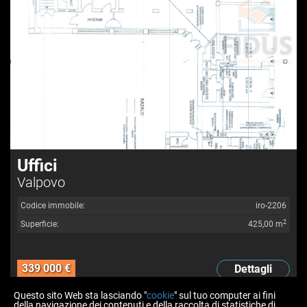
Uffici
Valpovo
Codice immobile:
iro-2206
2
Superficie:
425,00 m
339 000 €
Dettagli
Questo sito Web sta lasciando "
cookie
" sul tuo computer ai fini
1
2
3
4
5
6
7
>
>>
della navigazione dei contenuti e della raccolta di statistiche di