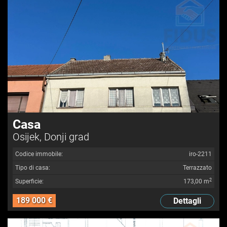
Casa
Osijek, Donji grad
Codice immobile:
iro-2211
Tipo di casa:
Terrazzato
2
Superficie:
173,00 m
189 000 €
Dettagli