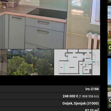
A
C
P
iro-2186
248 000 €
(1 868 556 kn)
C
Osijek, Sjenjak (31000)
O
2
87,32 m