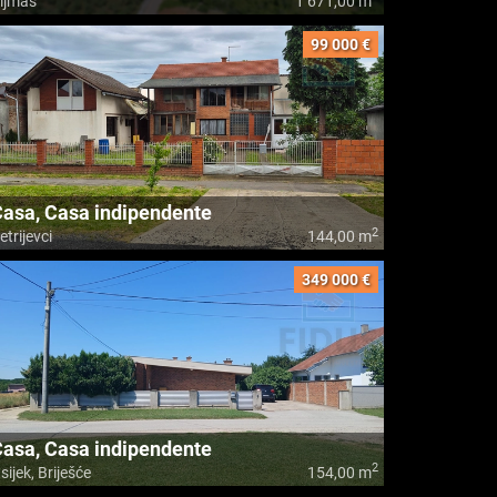
ljmaš
1 671,00 m
99 000 €
asa, Casa indipendente
2
etrijevci
144,00 m
349 000 €
asa, Casa indipendente
2
sijek, Briješće
154,00 m