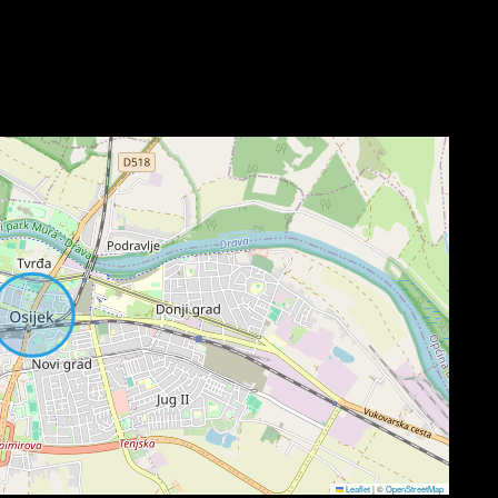
Leaflet
|
©
OpenStreetMap