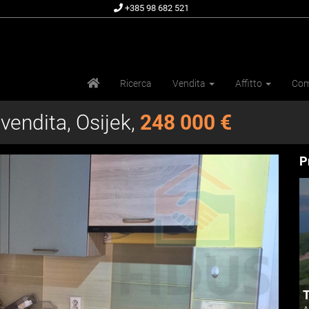
+385 98 682 521
Ricerca
Vendita
Affitto
Com
vendita, Osijek,
248 000 €
P
T