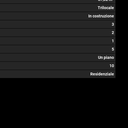
Trilocale
In costruzione
3
2
1
5
Un piano
10
Residenziale