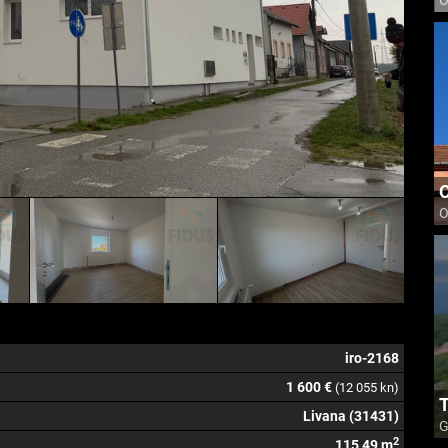
O
C
O
iro-2168
1 600 €
(12 055 kn)
T
Livana (31431)
G
2
115,49 m