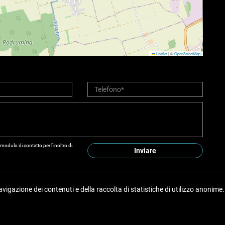
Leaflet
|
©
OpenStreetMap
modulo di contatto per l'inoltro di
Inviare
 navigazione dei contenuti e della raccolta di statistiche di utilizzo anon
Copyright © 2026 Fidus nekretnine
Tasso di conversione fisso 1 EUR = 7,53450 HRK