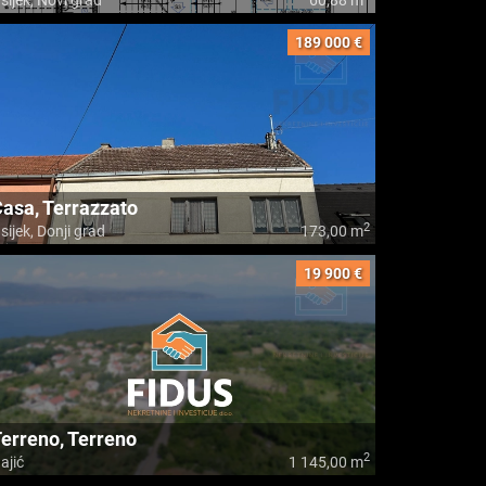
sijek, Novi grad
60,88 m
189 000 €
asa, Terrazzato
2
sijek, Donji grad
173,00 m
19 900 €
erreno, Terreno
2
ajić
1 145,00 m