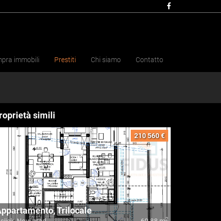
pra immobili
Prestiti
Chi siamo
Contatto
roprietà simili
210 560 €
ppartamento, Trilocale
2