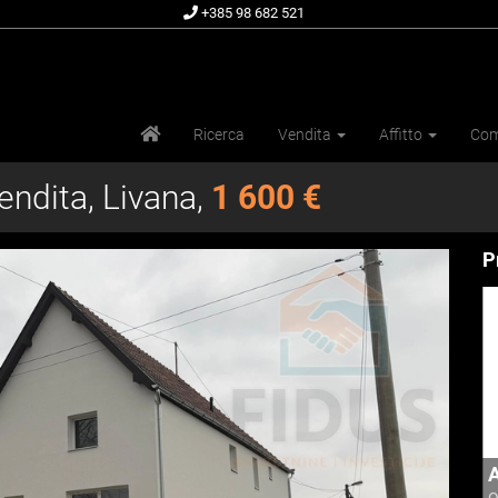
+385 98 682 521
Ricerca
Vendita
Affitto
Com
endita, Livana,
1 600 €
P
A