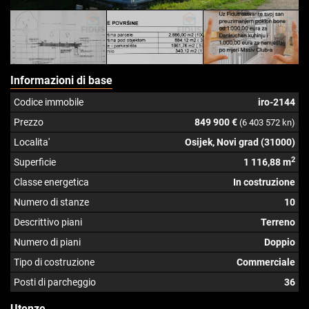
Informazioni di base
Codice immobile
iro-2144
Prezzo
849 900 €
(6 403 572 kn)
Localita'
Osijek, Novi grad (31000)
2
Superficie
1 116,88 m
Classe energetica
In costruzione
Numero di stanze
10
Descrittivo piani
Terreno
Numero di piani
Doppio
Tipo di costruzione
Commerciale
Posti di parcheggio
36
Utenze