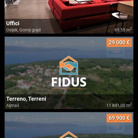
Uffici
2
Osijek, Gornji grad
69,55 m
29 000 €
Terreno, Terreni
2
Aljmaš
11 841,00 m
69 900 €