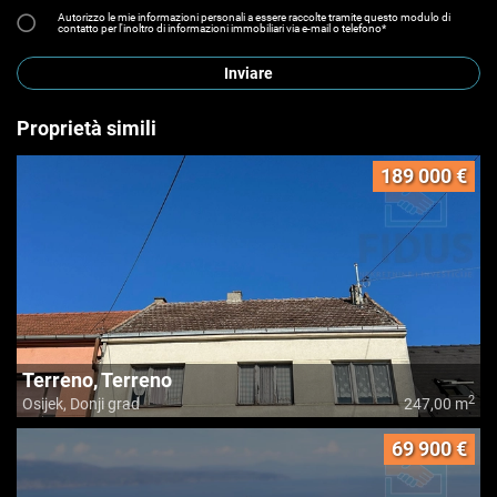
Autorizzo le mie informazioni personali a essere raccolte tramite questo modulo di
contatto per l'inoltro di informazioni immobiliari via e-mail o telefono*
Inviare
Proprietà simili
189 000 €
Terreno, Terreno
2
Osijek, Donji grad
247,00 m
69 900 €