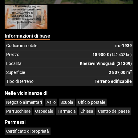
Informazioni di base
Codice immobile
iro-1939
Prezzo
18 900 €
(142 402 kn)
Localita'
Kneževi Vinogradi (31309)
2
Superficie
2 807,00 m
Tipo di terreno
Terreno edificabile
Nelle vicininanze di
Negozio alimentari
Asilo
Scuola
Ufficio postale
Parrucchiere
Ospedale
Farmacia
Chiesa
Centro del paese
Permessi
Certificato di proprietà