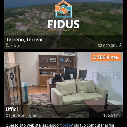
Terreno, Terreni
2
Čakovci
33 029,00 m
2 500 € me.
Uffici
2
Osijek, Gornji grad
196,64 m
Questo sito Web sta lasciando "
cookie
" sul tuo computer ai fini