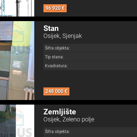
96 920 €
Stan
Osijek, Sjenjak
Šifra objekta:
Tip stana:
Kvadratura:
248 000 €
Zemljište
Osijek, Zeleno polje
Šifra objekta: