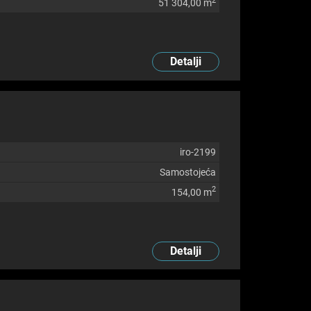
2
51 304,00 m
Detalji
iro-2199
Samostojeća
2
154,00 m
Detalji