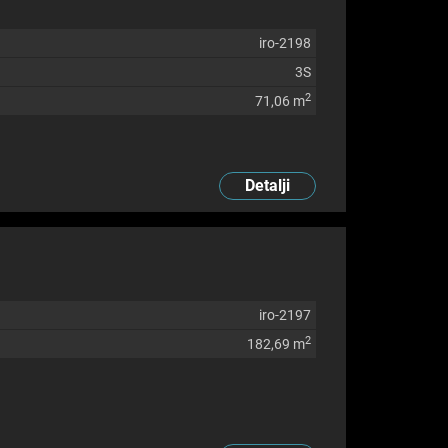
iro-2198
3S
2
71,06 m
Detalji
iro-2197
2
182,69 m