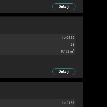
Detalji
iro-2186
3S
2
87,32 m
Detalji
iro-2183