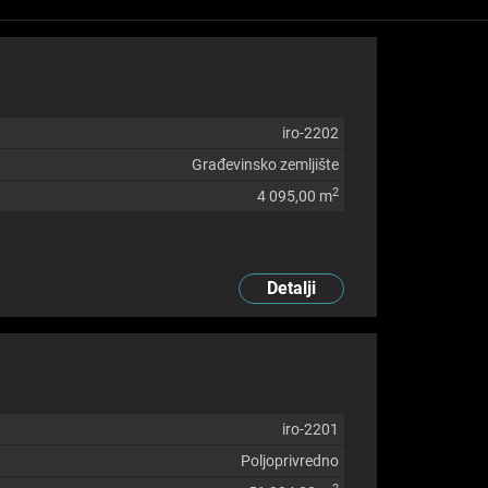
iro-2202
Građevinsko zemljište
2
4 095,00 m
Detalji
iro-2201
Poljoprivredno