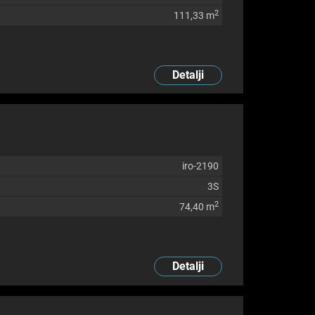
2
111,33 m
Detalji
iro-2190
3S
2
74,40 m
Detalji