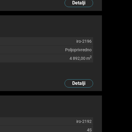
Detalji
iro-2196
Poljoprivredno
2
4 892,00 m
Detalji
iro-2192
4S