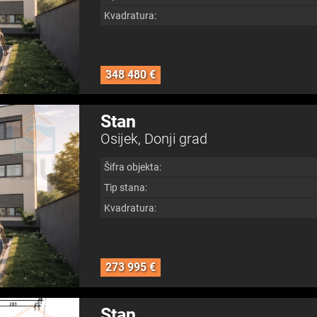
Kvadratura:
348 480 €
Stan
Osijek, Donji grad
Šifra objekta:
Tip stana:
Kvadratura:
273 995 €
Stan