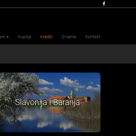
jam
Kupnja
Krediti
O nama
Kontakt
Središnja Hrvatska
Bo