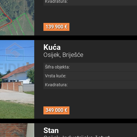
Kvadratura:
139 900 €
Kuća
Osijek, Briješće
Šifra objekta:
Vrsta kuće:
Kvadratura:
349 000 €
Stan