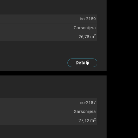
iro-2189
Garsonijera
2
26,78 m
Detalji
iro-2187
Garsonijera
2
27,12 m