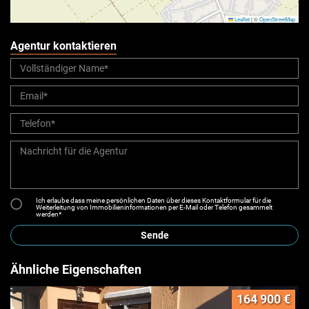
Leaflet
|
©
OpenStreetMap
Agentur kontaktieren
Ich erlaube dass meine persönlichen Daten über dieses Kontaktformular für die
Weiterleitung von Immobilieninformationen per E-Mail oder Telefon gesammelt
werden*
Sende
Ähnliche Eigenschaften
164 900 €