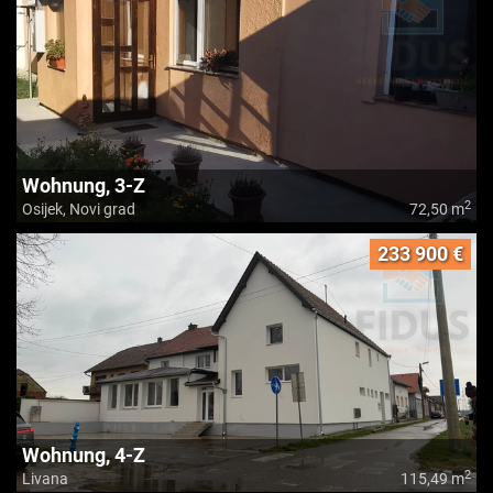
Wohnung, 3-Z
2
Osijek, Novi grad
72,50 m
233 900 €
Wohnung, 4-Z
2
Livana
115,49 m