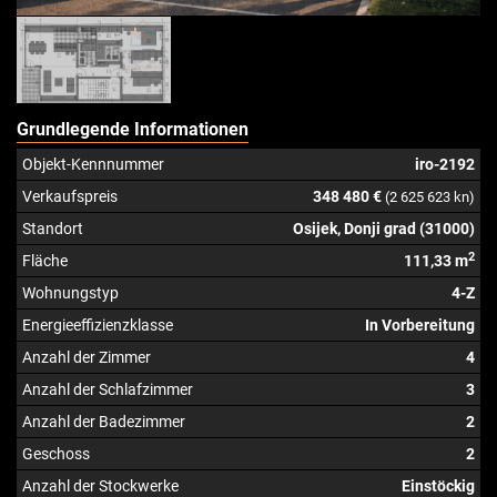
Grundlegende Informationen
Objekt-Kennnummer
iro-2192
Verkaufspreis
348 480 €
(2 625 623 kn)
Standort
Osijek, Donji grad (31000)
2
Fläche
111,33 m
Wohnungstyp
4-Z
Energieeffizienzklasse
In Vorbereitung
Anzahl der Zimmer
4
Anzahl der Schlafzimmer
3
Anzahl der Badezimmer
2
Geschoss
2
Anzahl der Stockwerke
Einstöckig