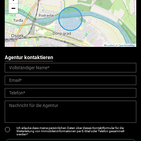
−
Leaflet
|
©
OpenStreetMap
Agentur kontaktieren
Ich erlaube dass meine persönlichen Daten über dieses Kontaktformular für die
Weiterleitung von Immobilieninformationen per E-Mail oder Telefon gesammelt
werden*