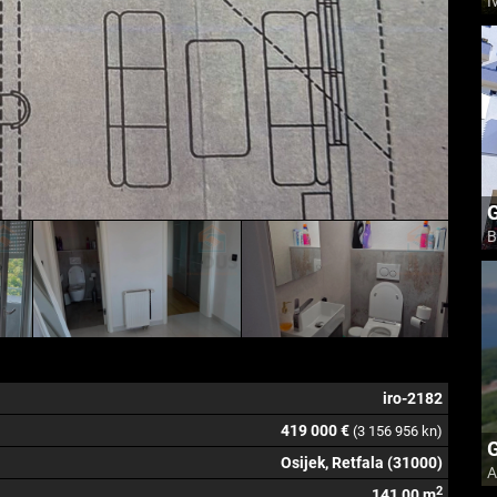
I
B
iro-2182
419 000 €
(3 156 956 kn)
G
Osijek, Retfala (31000)
A
2
141,00 m