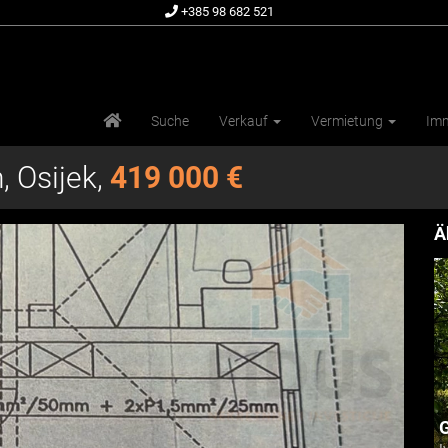
+385 98 682 521
Suche
Verkauf
Vermietung
Imm
 Osijek,
419 000 €
Ä
G