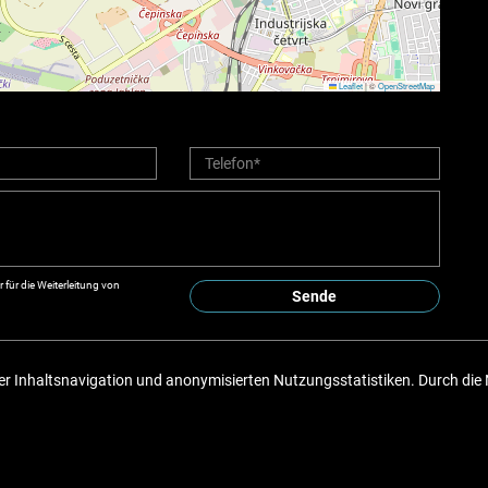
Leaflet
|
©
OpenStreetMap
für die Weiterleitung von
Sende
r Inhaltsnavigation und anonymisierten Nutzungsstatistiken. Durch die 
Copyright © 2026 Fidus nekretnine
Fester Umrechnungskurs 1 EUR = 7,53450 HRK
Web Design & Powered by
i
Real
One
-
Immobilien Management Software
.