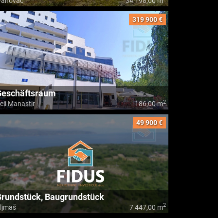
vanovac
34 198,00 m
319 900 €
Geschäftsraum
2
eli Manastir
186,00 m
49 900 €
rundstück, Baugrundstück
2
ljmaš
7 447,00 m