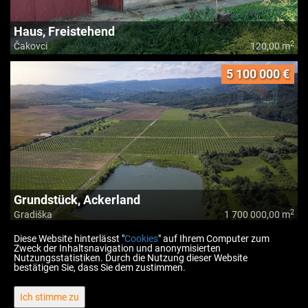
Haus, Freistehend
2
Čakovci
120,00 m
5 100 000 €
Grundstück, Ackerland
2
Gradiška
1 700 000,00 m
Diese Website hinterlässt "
Cookies
" auf Ihrem Computer zum
Zweck der Inhaltsnavigation und anonymisierten
Nutzungsstatistiken. Durch die Nutzung dieser Website
bestätigen Sie, dass Sie dem zustimmen.
Copyright © 2026 Fidus nekretnine
Ich stimme zu
Fester Umrechnungskurs 1 EUR = 7,53450 HRK