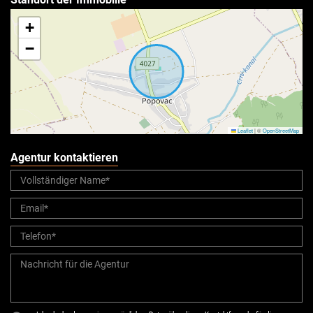
+
−
Leaflet
|
©
OpenStreetMap
Agentur kontaktieren