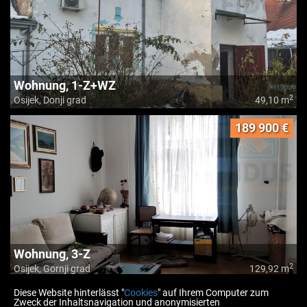
Wohnung, 1-Z+WZ
2
Osijek, Donji grad
49,10 m
189 900 €
Wohnung, 3-Z
2
Osijek, Gornji grad
129,92 m
Diese Website hinterlässt "
Cookies
" auf Ihrem Computer zum
Zweck der Inhaltsnavigation und anonymisierten