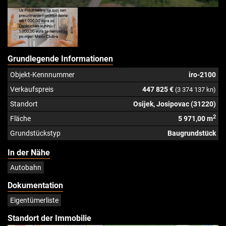
Grundlegende Informationen
Objekt-Kennnummer
iro-2100
Verkaufspreis
447 825 €
(3 374 137 kn)
Standort
Osijek, Josipovac (31220)
2
Fläche
5 971,00 m
Grundstückstyp
Baugrundstück
In der Nähe
Autobahn
Dokumentation
Eigentümerliste
Standort der Immobilie