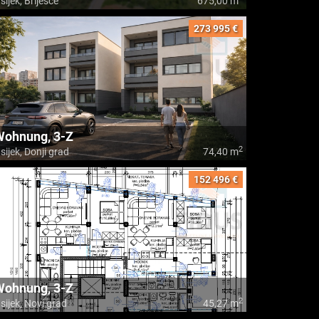
sijek, Briješće
675,00 m
273 995 €
Wohnung, 3-Z
2
sijek, Donji grad
74,40 m
152 496 €
Wohnung, 3-Z
2
sijek, Novi grad
45,27 m