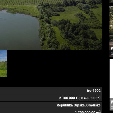
O
O
iro-1902
5 100 000 €
(38 425 950 kn)
Republika Srpska, Gradiška
O
2
1 700 000,00 m