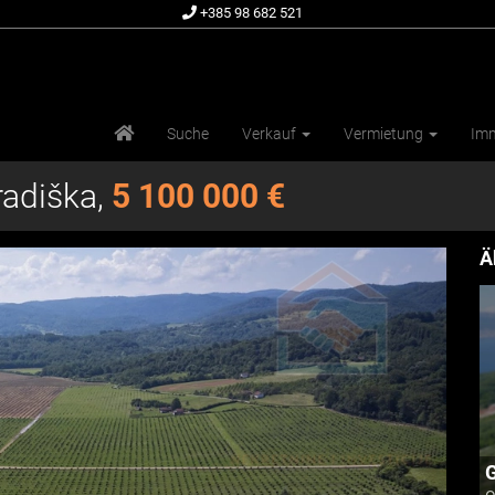
+385 98 682 521
Suche
Verkauf
Vermietung
Imm
radiška,
5 100 000 €
Ä
G