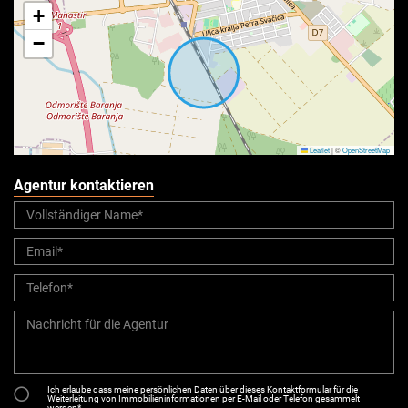
+
−
Leaflet
|
©
OpenStreetMap
Agentur kontaktieren
Ich erlaube dass meine persönlichen Daten über dieses Kontaktformular für die
Weiterleitung von Immobilieninformationen per E-Mail oder Telefon gesammelt
werden*