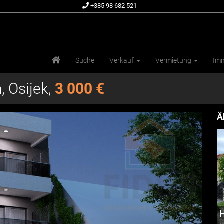
+385 98 682 521
Suche
Verkauf
Vermietung
Imm
 Osijek,
3 000 €
Ä
H