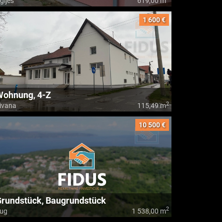
glješ
619,00 m
1 600 €
Wohnung, 4-Z
2
ivana
115,49 m
10 500 €
rundstück, Baugrundstück
2
ug
1 538,00 m