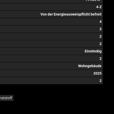
4-Z
Von der Energieausweispflicht befreit
4
3
2
2
Einstöckig
2
Wohngebäude
2025
2
nststoff