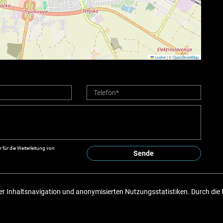
Leaflet
|
©
OpenStreetMap
für die Weiterleitung von
Sende
r Inhaltsnavigation und anonymisierten Nutzungsstatistiken. Durch die 
Copyright © 2026 Fidus nekretnine
Fester Umrechnungskurs 1 EUR = 7,53450 HRK