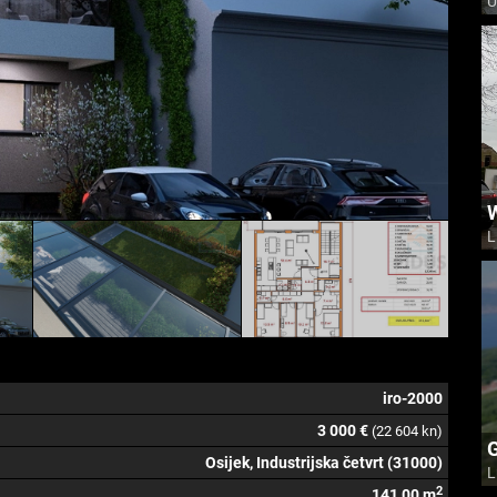
U
L
iro-2000
3 000 €
(22 604 kn)
G
Osijek, Industrijska četvrt (31000)
L
2
141,00 m