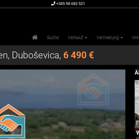
+385 98 682 521
Suche
Verkauf
Vermietung
Imm
en, Duboševica,
6 490 €
Ä