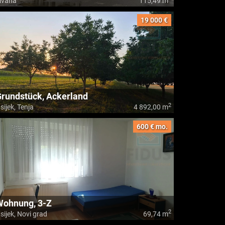
ivana
115,49 m
19 000 €
rundstück, Ackerland
2
sijek, Tenja
4 892,00 m
600 € mo.
Wohnung, 3-Z
2
sijek, Novi grad
69,74 m