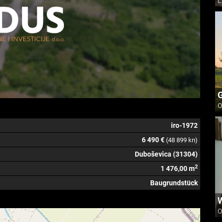
L
G
O
iro-1972
6 490 €
(48 899 kn)
Duboševica (31304)
2
1 476,00 m
Baugrundstück
O