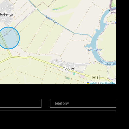
Leaflet
|
©
OpenStreetMap