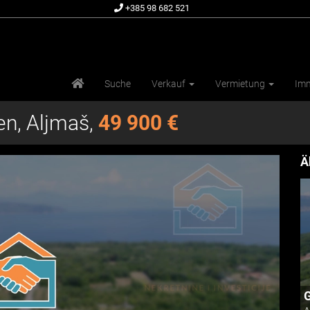
+385 98 682 521
Suche
Verkauf
Vermietung
Imm
en, Aljmaš,
49 900 €
Ä
G