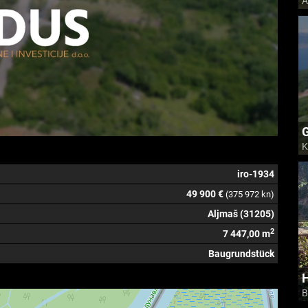
A
G
K
iro-1934
49 900 €
(375 972 kn)
Aljmaš (31205)
2
7 447,00 m
Baugrundstück
H
B