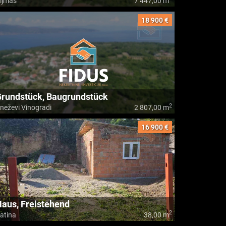
ljmaš
7 447,00 m
18 900 €
rundstück, Baugrundstück
2
neževi Vinogradi
2 807,00 m
16 900 €
aus, Freistehend
2
atina
38,00 m