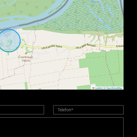
Leaflet
|
©
OpenStreetMap